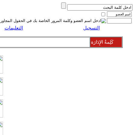
التسجيل
التعليمات
كَلِمةُ الإِدَارَة