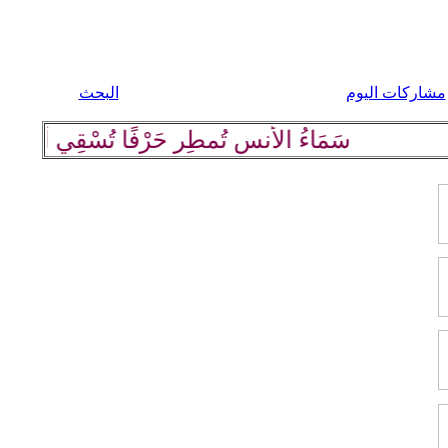
مشاركات اليوم
البحث
سَمَاءُ الأُنسِ تُمطِر حَرْفًا تُسْقِي أرْضَهَا كلِ