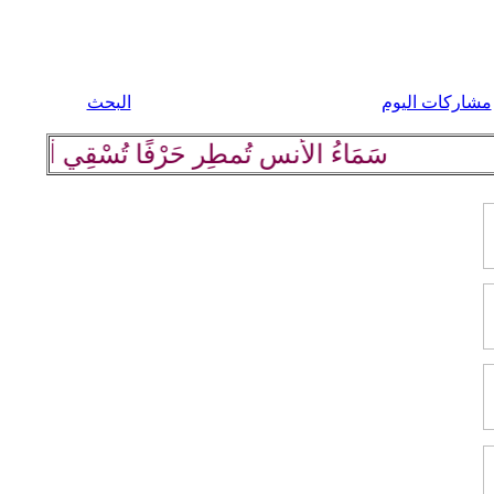
مشاركات اليوم
البحث
سَمَاءُ الأُنسِ تُمطِر حَرْفًا تُسْقِي أرْضَهَا كلِ