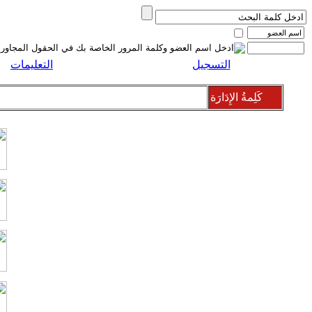
التسجيل
التعليمات
كَلِمةُ الإِدَارَة