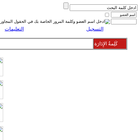
التسجيل
التعليمات
كَلِمةُ الإِدَارَة