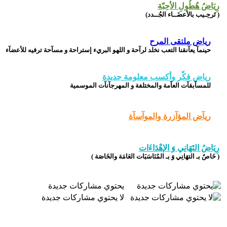
رِيَاضُ هُطُولِ الأحِبّة
( تَرحِـيب بالأعضَــاء الجُــدد)
رياض ملتقى المرح
حينمآ يعآنقنا التعب نخلد لرآحة و اللهو البريء إستراحة و مسآحة ترفيه للأعضآء
رياض فكّر وأكسب معلومة جديدة
للمسآبقآت العآمة والمختلفة و المهرجآنآت الموسمية
ريآض المؤآزرة والموآسآة
رِيَاضُ التَهَانِي وَ الإهْدَاءَات
( خَاصٌ بـ التهَانِي وَ بـ المُنَاسَبَات العَامَة والخَاصَة )
يحتوي مشاركات جديدة
لا يحتوي مشاركات جديدة