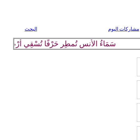
مشاركات اليوم
البحث
سَمَاءُ الأُنسِ تُمطِر حَرْفًا تُسْقِي أرْضَهَا كلِمة 