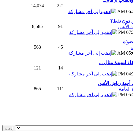
لغياب (( هام...
14,074
221
06:25
 دون نقط؟
8,585
91
 الأنس
07:38
ضو/ة
563
45
05:01
اء لسيدة منال ...
121
14
04:25
 أحِبة رياض الأنس
865
111
ة العآمة
05:28