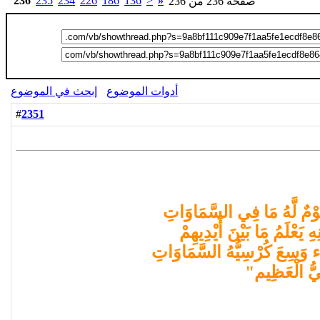
236
235
234
226
186
136
<
«
صفحة 236 من 236
أدوات الموضوع
إبحث في الموضوع
2351
#
اَ نَوْمٌ لَّهُ مَا فِي السَّمَاوَاتِ
 يَعْلَمُ مَا بَيْنَ أَيْدِيهِمْ
َاء وَسِعَ كُرْسِيُّهُ السَّمَاوَاتِ
ِيُّ الْعَظِيم"