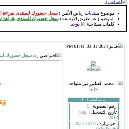
موضوع
منتديات
رياض الأنس
:
سجل حضورك للمنتدى بقراءة اي
الموضوع عن طريق الارشفة
:
سجل حضورك للمنتدى بقراءة اي
كلمات مفتاحية
:
لا يوجد
03-31-2024, 01:41 PM
رد: سجل حضورك للمن
"
بيانات اضافيه [
+
]
وَمَ
رقم العضوية :
5
تاريخ التسجيل :
Sep
2012
أخر زيارة :
04-28-2024
(06:56 AM)