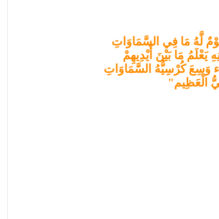
اَ نَوْمٌ لَّهُ مَا فِي السَّمَاوَاتِ
 يَعْلَمُ مَا بَيْنَ أَيْدِيهِمْ
َاء وَسِعَ كُرْسِيُّهُ السَّمَاوَاتِ
ِيُّ الْعَظِيم"