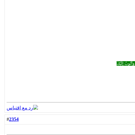
وَأَتْوبُ إِلَيْكَ
2354
#