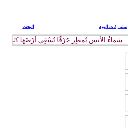
مشاركات اليوم
البحث
اءُ الأُنسِ تُمطِر حَرْفًا تُسْقِي أرْضَهَا كلِمة رَاقِيَة وب