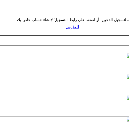
التقويم
سَمَ