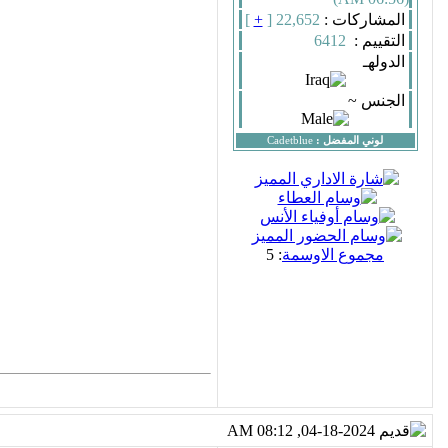
المشاركات :
22,652 [
+
]
التقييم :
6412
الدولهـ
الجنس ~
لوني المفضل :
Cadetblue
مجموع الاوسمة
: 5
04-18-2024, 08:12 AM