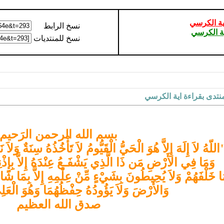
ة الكرسي
نسخ الرابط
ة الكرسي
نسخ للمنتديات
تدى بقراءة اية الكرسي
بسم الله الرحمن الرَحيم
اللّهُ لاَ إِلَهَ إِلاَّ هُوَ الْحَيُّ الْقَيُّومُ لاَ تَأْخُذُهُ سِنَةٌ وَل
وَمَا فِي الأَرْضِ مَن ذَا الَّذِي يَشْفَـعُ عِنْدَهُ إِلاَّ بِإِذْنِهِ
ا خَلْفَهُمْ وَلاَ يُحِيطُونَ بِشَيْءٍ مِّنْ عِلْمِهِ إِلاَّ بِمَا ش
وَالأَرْضَ وَلاَ يَؤُودُهُ حِفْظُهُمَا وَهُوَ الْعَل
صدق الله العظيم