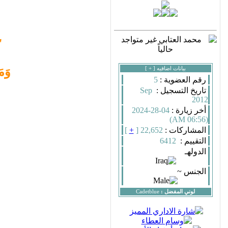
"
بيانات اضافيه [
+
]
وَمَ
رقم العضوية :
5
تاريخ التسجيل :
Sep
2012
أخر زيارة :
04-28-2024
(06:56 AM)
المشاركات :
22,652 [
+
]
التقييم :
6412
الدولهـ
الجنس ~
لوني المفضل :
Cadetblue