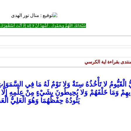
سُبْحَانَكَ اللَّهُمَّ وَبِحَمْدِكَ ، أَشْهَدُ أَنْ لا إِلهَ إِلَّا أَنْتَ أَسْتَغْفِرُكَ 
تدى بقراءة اية الكرسي
ْحَيُّ الْقَيُّومُ لا تَأْخُذُهُ سِنَةٌ وَلا نَوْمٌ لَهُ مَا فِي السَّمَ
 أَيْدِيهِمْ وَمَا خَلْفَهُمْ وَلا يُحِيطُونَ بِشَيْءٍ مِنْ عِلْمِهِ إِ
يَئُودُهُ حِفْظُهُمَا وَهُوَ الْعَلِيُّ الْع