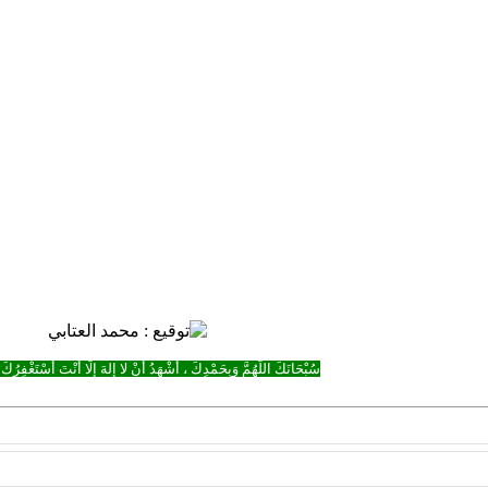
سُبْحَانَكَ اللَّهُمَّ وَبِحَمْدِكَ ، أَشْهَدُ أَنْ لا إِلهَ إِلَّا أَنْتَ أَسْتَغْفِرُكَ 