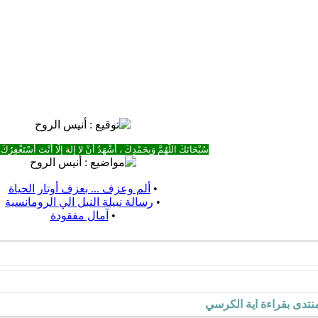
سُبْحَانَكَ اللَّهُمَّ وَبِحَمْدِكَ ، أَشْهَدُ أَنْ لا إِلهَ إِلَّا أَنْتَ أَسْتَغْفِرُكَ 
•
ألم وعزف ... بعزف أوتار الحياة
•
رسالة نبيلة النبل الي الرومانسية
•
آمال مفقودة
تدى بقراءة اية الكرسي