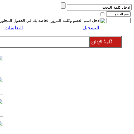
التسجيل
التعليمات
كَلِمةُ الإِدَارَة