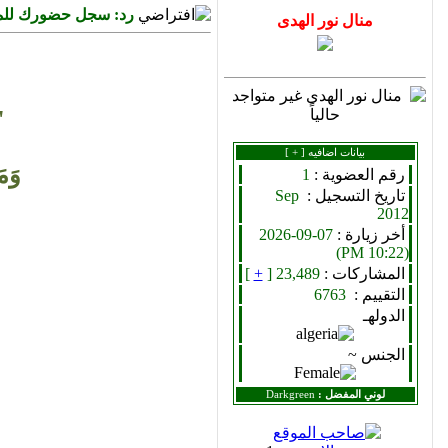
رد: سجل حضورك للمن
"
بيانات اضافيه [
+
]
وَمَ
رقم العضوية :
1
تاريخ التسجيل :
Sep
2012
أخر زيارة :
07-09-2026
(10:22 PM)
المشاركات :
23,489 [
+
]
التقييم :
6763
الدولهـ
الجنس ~
لوني المفضل :
Darkgreen