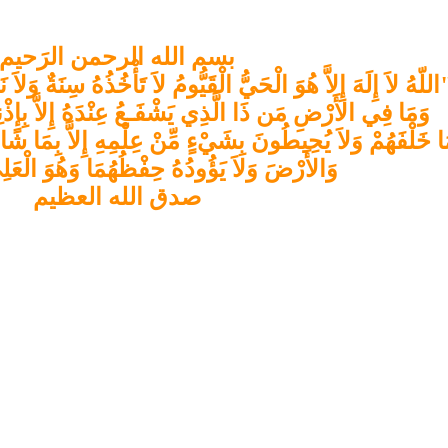
بسم الله الرحمن الرَحيم
اللّهُ لاَ إِلَهَ إِلاَّ هُوَ الْحَيُّ الْقَيُّومُ لاَ تَأْخُذُهُ سِنَةٌ وَل
وَمَا فِي الأَرْضِ مَن ذَا الَّذِي يَشْفَـعُ عِنْدَهُ إِلاَّ بِإِذْنِهِ
ا خَلْفَهُمْ وَلاَ يُحِيطُونَ بِشَيْءٍ مِّنْ عِلْمِهِ إِلاَّ بِمَا ش
وَالأَرْضَ وَلاَ يَؤُودُهُ حِفْظُهُمَا وَهُوَ الْعَل
صدق الله العظيم