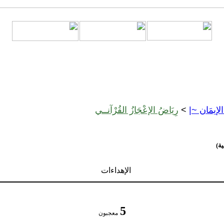
 الإيمَان ~|
>
رِيَاضُ الإعْجَازُ القُرْآنــي
ية)
الإهداءات
5
معجبون