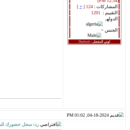
(12:34 PM)
المشاركات :
124 [
+
]
التقييم :
1201
الدولهـ
الجنس ~
لوني المفضل :
Darkred
04-18-2024, 01:02 PM
رد: سجل حضورك للمن