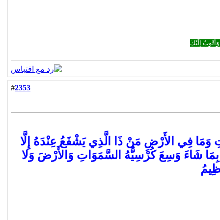
وَأَتْوبُ إِلَيْكَ
2353
#
وَاتِ وَمَا فِي الأَرْضِ مَنْ ذَا الَّذِي يَشْفَعُ عِنْدَهُ إِلَّا
لَّا بِمَا شَاءَ وَسِعَ كُرْسِيُّهُ السَّمَوَاتِ وَالأَرْضَ وَلا
َظِيمُ