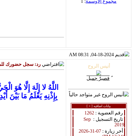
مجموع الاوسمة
: 1
04-18-2024, 08:31 AM
رد: سجل حضورك للمن
ً
فصبرٌ جميل
اللَّهُ لا إِلَهَ إِلَّا هُوَ ال
بِإِذْنِهِ يَعْلَمُ مَا بَيْنَ
بيانات اضافيه [
+
]
رقم العضوية :
1262
تاريخ التسجيل :
Sep
2019
أخر زيارة :
07-31-2026