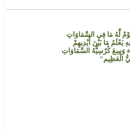
اَ نَوْمٌ لَّهُ مَا فِي السَّمَاوَاتِ
 يَعْلَمُ مَا بَيْنَ أَيْدِيهِمْ
َاء وَسِعَ كُرْسِيُّهُ السَّمَاوَاتِ
ِيُّ الْعَظِيم"