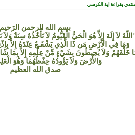
تدى بقراءة اية الكرسي
بسم الله الرحمن الرَحيم
اللّهُ لاَ إِلَهَ إِلاَّ هُوَ الْحَيُّ الْقَيُّومُ لاَ تَأْخُذُهُ سِنَةٌ وَل
وَمَا فِي الأَرْضِ مَن ذَا الَّذِي يَشْفَـعُ عِنْدَهُ إِلاَّ بِإِذْنِهِ
ا خَلْفَهُمْ وَلاَ يُحِيطُونَ بِشَيْءٍ مِّنْ عِلْمِهِ إِلاَّ بِمَا ش
وَالأَرْضَ وَلاَ يَؤُودُهُ حِفْظُهُمَا وَهُوَ الْعَل
صدق الله العظيم