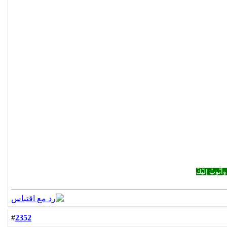
وَأَتْوبُ إِلَيْكَ
2352
#