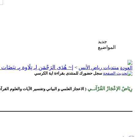
جديد
المواضيع
|~ هُدَى الرَحْمَن لِـ تِلَاوة بِـ نبَضَات
منتديات رياض الأنس
>
سجل حضورك للمنتدى بقراءة اية الكرسي
رِيَاضُ الإعْجَازُ القُرْآنــي
( الاعجاز العلمي و البياني وتفسير الآيات والعلوم القرآن