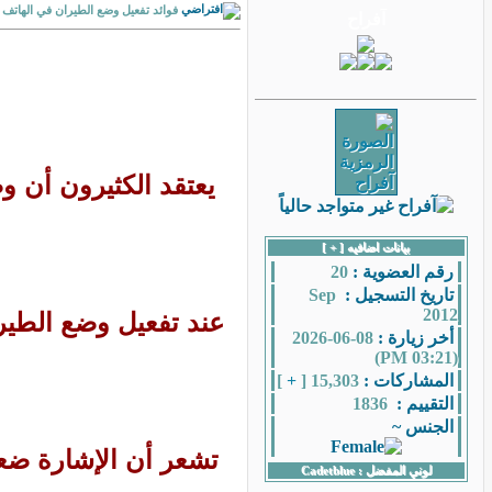
فوائد تفعيل وضع الطيران في الهاتف
يعتقد الكثيرون أن 
بيانات اضافيه [
+
]
رقم العضوية :
20
تاريخ التسجيل :
Sep
2012
عند تفعيل وضع الطير
أخر زيارة :
08-06-2026
(03:21 PM)
المشاركات :
15,303 [
+
]
التقييم :
1836
الجنس ~
تشعر أن الإشارة ضعي
لوني المفضل :
Cadetblue