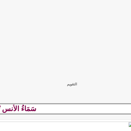
التقويم
سَمَاءُ الأُنسِ تُمطِر ح