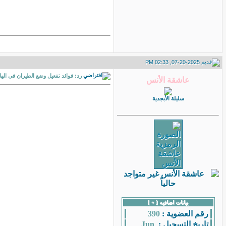
07-20-2025, 02:33 PM
رد: فوائد تفعيل وضع الطيران في اله
سليلة الأبجدية
بيانات اضافيه [
+
]
رقم العضوية :
390
تاريخ التسجيل :
Jun