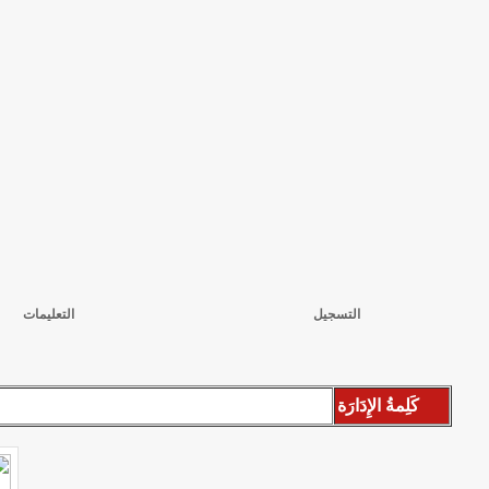
التسجيل
التعليمات
كَلِمةُ الإِدَارَة