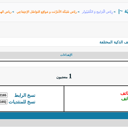
يَة ~|
>
رِيَاض الْبَرَامِج وَ الكُمْبيُوتُر
>
ريَاض شَبَكَة الأنترْنَت و مَواقِع التوَاصُل الإجتِمَاعِي
>
رياض الهو
 الذكية المختلفة
الإهداءات
1
معجبون
اتف
نسخ الرابط
اتف
نسخ للمنتديات