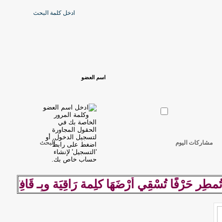
مشاركات اليوم
البحث
َرْفًا تُسْقِي أرْضَهَا كلِمة رَاقِيَة وبِـ قَافِيَة مَوزُونَ