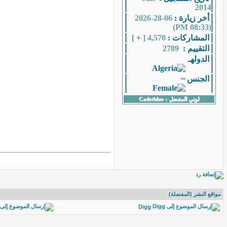
2014
أخر زيارة :
06-28-2026
(08:33 PM)
المشاركات :
4,570 [
+
]
التقييم :
2789
الدولهـ
الجنس ~
لوني المفضل :
Cadetblue
مواقع النشر (المفضلة)
Digg