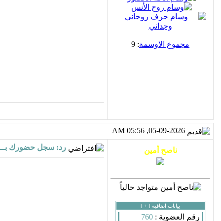
مجموع الاوسمة
: 9
05-09-2026, 05:56 AM
رد: سجل حضورك بــــ
بيانات اضافيه [
+
]
رقم العضوية :
760