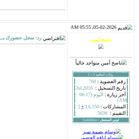
05-02-2026, 05:55 AM
رد: سجل حضورك بــــ
بيانات اضافيه [
+
]
رقم العضوية :
760
تاريخ التسجيل :
Jul 2016
أخر زيارة :
اليوم (06:17
AM)
المشاركات :
6,550 [
+
]
التقييم :
5039
لوني المفضل :
Cadetblue