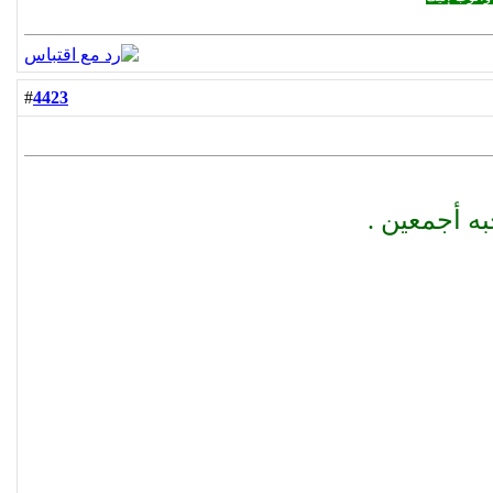
4423
#
ه أجمعين .