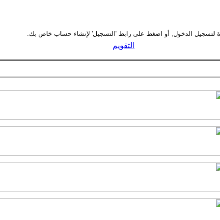
التقويم
سَمَ