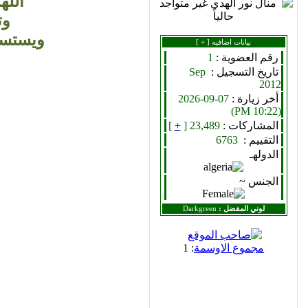
الله
وت
ويستسق
بيانات اضافيه [
+
]
رقم العضوية :
1
تاريخ التسجيل :
Sep
2012
أخر زيارة :
07-09-2026
(10:22 PM)
المشاركات :
23,489 [
+
]
التقييم :
6763
الدولهـ
الجنس ~
لوني المفضل :
Darkgreen
مجموع الاوسمة
: 1