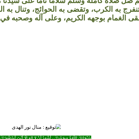
م صل صلاة كاملة وسلم سلاما تاما على سيدنا م
نفرج به الكرب، وتقضى به الحوائج، وتنال به ا
ى الغمام بوجهه الكريم، وعلى آله وصحبه في
سُبْحَانَكَ اللَّهُمَّ وَبِحَمْدِكَ ، أَشْهَدُ أَنْ لا إِلهَ إِلَّا أَنْتَ أَسْتَغْفِرُكَ 