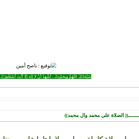
سُبْحَانَكَ اللَّهُمَّ وَبِحَمْدِكَ ، أَشْهَدُ أَنْ لا إِلهَ إِلَّا أَنْتَ أَسْتَغْفِرُكَ 
ـــــ(( الصلاة على محمد وال محمد))