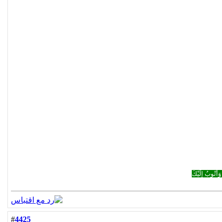
وَأَتْوبُ إِلَيْكَ
4425
#