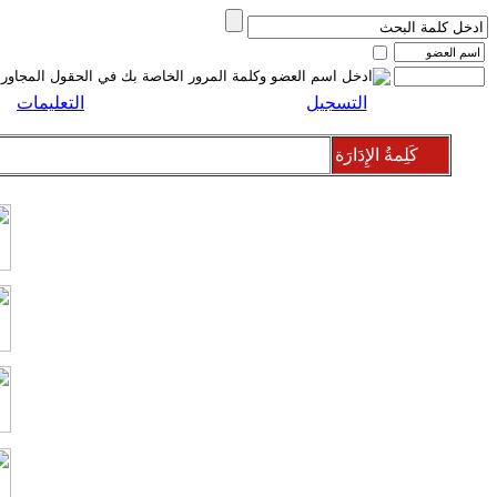
التسجيل
التعليمات
كَلِمةُ الإِدَارَة