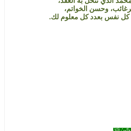
حمد الذي تنحل به العقد،
لرغائب، وحسن الخواتم،
 كل نفس بعدد كل معلوم لك.
وَأَتْوبُ إِلَيْكَ