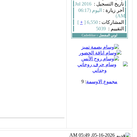
تاريخ التسجيل :
Jul 2016
أخر زيارة :
اليوم (06:17
AM)
المشاركات :
6,550 [
+
]
التقييم :
5039
لوني المفضل :
Cadetblue
مجموع الاوسمة
: 9
05-16-2026, 05:49 AM