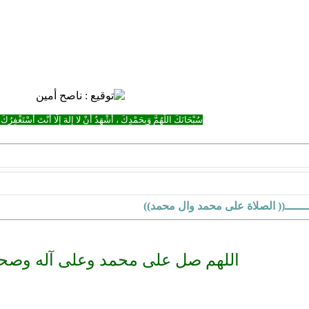
سُبْحَانَكَ اللَّهُمَّ وَبِحَمْدِكَ ، أَشْهَدُ أَنْ لا إِلهَ إِلَّا أَنْتَ أَسْتَغْفِرُكَ 
ـــــ(( الصلاة على محمد وال محمد))
اللهم صل على محمد وعلى آله وصحب