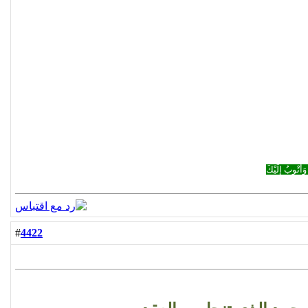
وَأَتْوبُ إِلَيْكَ
4422
#