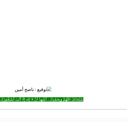
سُبْحَانَكَ اللَّهُمَّ وَبِحَمْدِكَ ، أَشْهَدُ أَنْ لا إِلهَ إِلَّا أَنْتَ أَسْتَغْفِرُكَ 