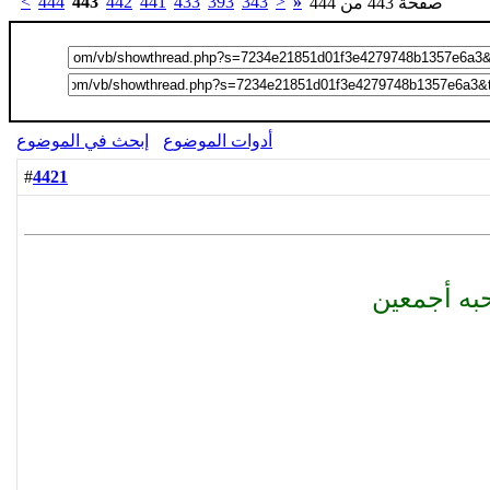
>
444
443
442
441
433
393
343
<
«
صفحة 443 من 444
أدوات الموضوع
إبحث في الموضوع
4421
#
به أجمعين