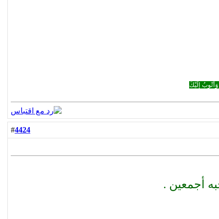
وَأَتْوبُ إِلَيْكَ
4424
#
ه أجمعين .