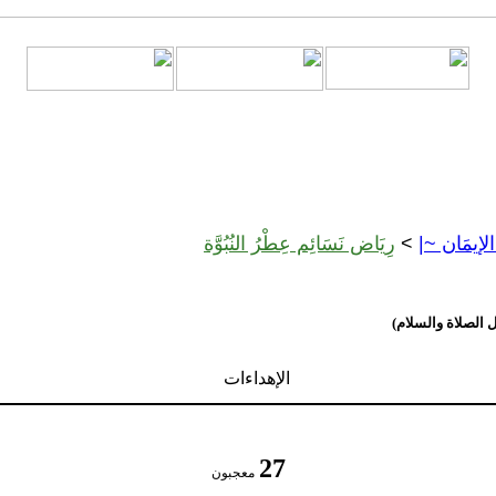
 الإيمَان ~|
>
رِيَاض نَسَائِم عِطْرُ النُبُوَّة
ل الصلاة والسلام)
الإهداءات
27
معجبون