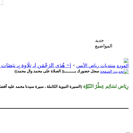
جديد
المواضيع
|~ هُدَى الرَحْمَن لِـ تِلَاوة بِـ نبَضَات
منتديات رياض الأنس
>
سجل حضورك بـــــــــ(( الصلاة على محمد وال محمد))
رِيَاض نَسَائِم عِطْرُ النُبُوَّة
(السيرة النبوية الكاملة ، سيرة سيدنا محمد عليه آفض