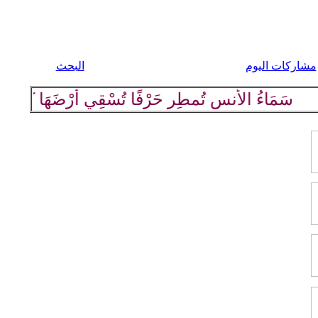
مشاركات اليوم
البحث
اءُ الأُنسِ تُمطِر حَرْفًا تُسْقِي أرْضَهَا كلِمة رَاقِيَة وب