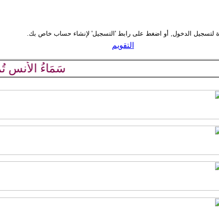
التقويم
سَمَاءُ الأُنسِ تُمطِر حَ