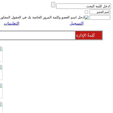
التسجيل
التعليمات
كَلِمةُ الإِدَارَة