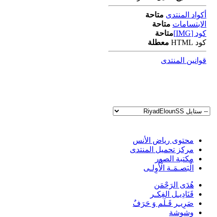
أكواد المنتدى
متاحة
الابتسامات
متاحة
كود [IMG]
متاحة
كود HTML
معطلة
قوانين المنتدى
محتوى رياض الأنس
مركز تحميل المنتدى
مكتبة الصور
الْبَصـمَـة الْأُوِلـى
هُدَى الرَحْمَن
قَنَادِيـل الفِكـر
صَرِيـر قَـلَم وَ حَرَفٌ
وشوشة