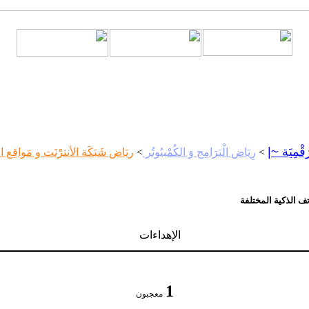
َقْمِيَة ~|
>
رِيَاض الْبَرَامِج وَ الكُمْبيُوتُر
>
ريَاض شَبَكَة الأنترْنَت و مَواقِع ا
ف الذكية المختلفة
الإهداءات
1
معجبون