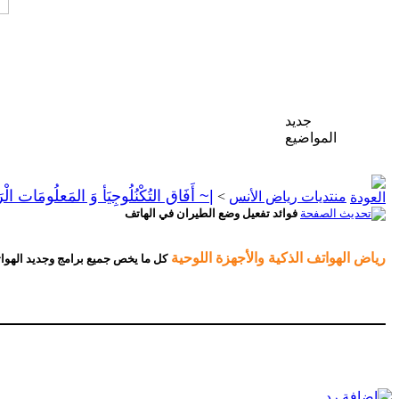
جديد
المواضيع
|~ أَفَاق التُكْنُلُوجِيَأ وَ المَعلُومَات الْر
منتديات رياض الأنس
>
فوائد تفعيل وضع الطيران في الهاتف
رياض الهواتف الذكية والأجهزة اللوحية
كل ما يخص جميع برامج وجديد الهوات