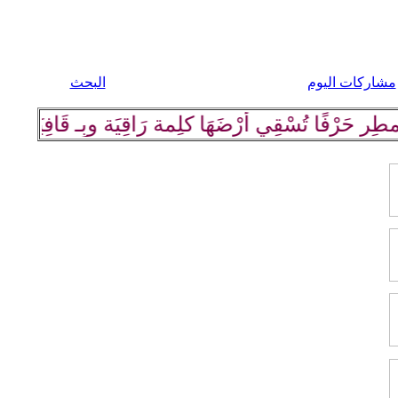
مشاركات اليوم
البحث
رْفًا تُسْقِي أرْضَهَا كلِمة رَاقِيَة وبِـ قَافِيَة مَوزُونَة 