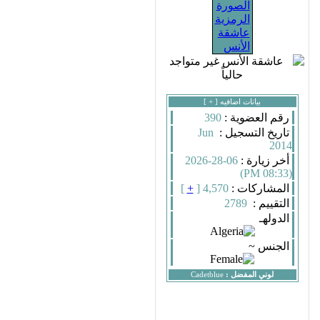
بيانات اضافيه [
+
]
رقم العضوية :
390
تاريخ التسجيل :
Jun
2014
أخر زيارة :
06-28-2026
(08:33 PM)
المشاركات :
4,570 [
+
]
التقييم :
2789
الدولهـ
الجنس ~
لوني المفضل :
Cadetblue