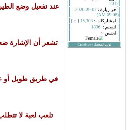
2012
عند تفعيل وضع الطير
أخر زيارة :
07-29-2026
(09:08 AM)
المشاركات :
15,303 [
+
]
التقييم :
1836
الجنس ~
تشعر أن الإشارة ضعي
لوني المفضل :
Cadetblue
في طريق طويل أو عن
تلعب لعبة لا تتطلب