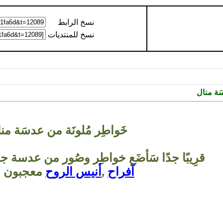
نسخ الرابط
نسخ للمنتديات
سَة منال
خَواطِر مُلونَة من عدسَة من
قرِيبًا جدًا سَأضَع خواطِر وصُور من عدسة جوا
آفراح
,
أنيس الروح
معجبون ب