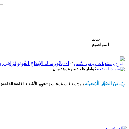
جديد
المواضيع
|~ بَانُورما لـ الإبدَاع الفُوتوغرَافِي
منتديات رياض الأنس
>
خَواطِر مُلونَة من عدسَة منال
رِيَـاضُ الصُوَّر الْمُضِيئَة
( مِنْ إضَاءَات عَدَسَات وَ تَصْوِير الْأعْضَاء الخَاصَة الخَاصَة)