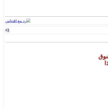
3
#
شوق
ا