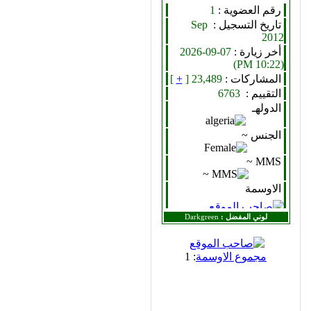
رقم العضوية :
1
تاريخ التسجيل :
Sep
2012
أخر زيارة :
07-09-2026
(10:22 PM)
المشاركات :
23,489 [
+
]
التقييم :
6763
الدولهـ
الجنس ~
MMS ~
الاوسمة
لوني المفضل :
Darkgreen
مجموع الاوسمة
: 1