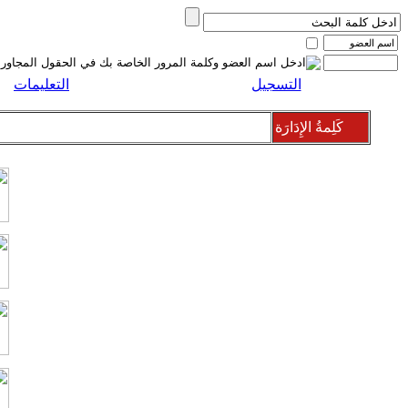
التسجيل
التعليمات
كَلِمةُ الإِدَارَة