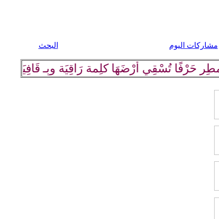
مشاركات اليوم
البحث
ًا تُسْقِي أرْضَهَا كلِمة رَاقِيَة وبِـ قَافِيَة مَوزُونَة و 