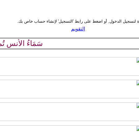
التقويم
سَمَاءُ الأُنسِ تُمطِر حَرْف