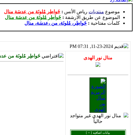
موضوع
منتديات
رياض الأنس
:
خَواطِر مُلونَة من عدسَة منال
الموضوع عن طريق الارشفة
:
خَواطِر مُلونَة من عدسَة منال
كلمات مفتاحية
:
خَواطِر، مُلونَة، من ،عدسَة، منال
11-23-2024, 07:31 PM
خَواطِر مُلونَة من عد
بيانات اضافيه [
+
]