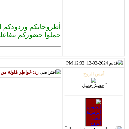
أطروحاتكم وردودكم ال
جملوا حضوركم بتفاعلكم
12-02-2024, 12:32 PM
رد: خَواطِر مُلونَة م
ً
فصبرٌ جميل