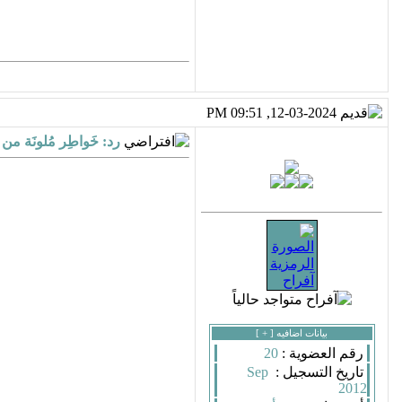
12-03-2024, 09:51 PM
رد: خَواطِر مُلونَة م
بيانات اضافيه [
+
]
رقم العضوية :
20
تاريخ التسجيل :
Sep
2012