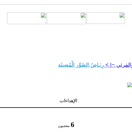
 والمَرئي ~|
>
رِيَـاضُ الصُوَّر الْمُضِيئَة
الإهداءات
6
معجبون