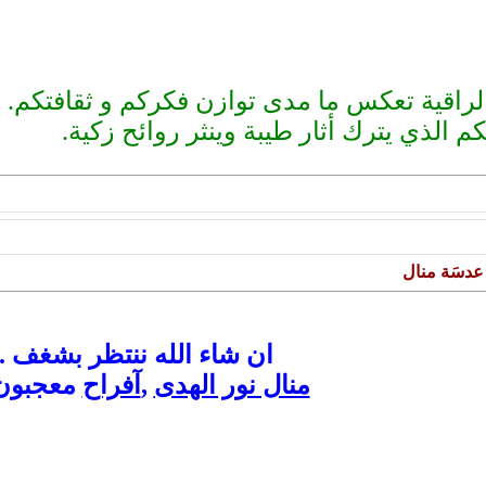
راقية تعكس ما مدى توازن فكركم و ثقافتكم.
 الذي يترك أثار طيبة وينثر روائح زكية.
ن عدسَة منال
ان شاء الله ننتظر بشغف ...
منال نور الهدى
,
آفراح
معجبون 