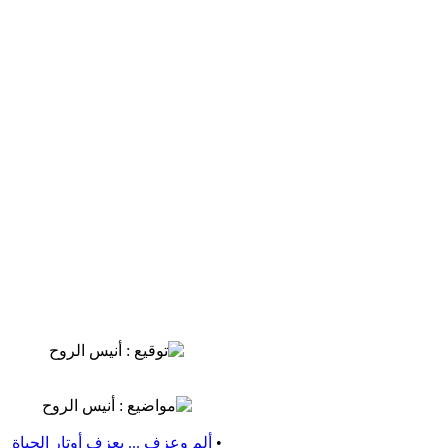
•
ألم وعزف ... بعزف أوتار الحياة