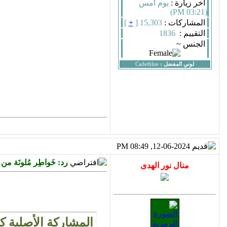
أخر زيارة :
يوم أمس
(03:21 PM)
المشاركات :
15,303 [
+
]
التقييم :
1836
الجنس ~
لوني المفضل :
Cadetblue
12-06-2024, 08:49 PM
رد: خَواطِر مُلونَة م
المشاركة الأصلية 