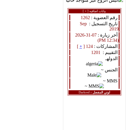
بيانات اضافيه [
+
]
رقم العضوية :
1262
تاريخ التسجيل :
Sep
2019
أخر زيارة :
07-31-2026
(12:34 PM)
المشاركات :
124 [
+
]
التقييم :
1201
الدولهـ
الجنس ~
MMS ~
لوني المفضل :
Darkred