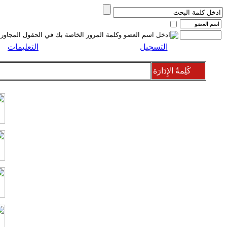
التسجيل
التعليمات
كَلِمةُ الإِدَارَة