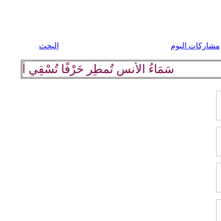
مشاركات اليوم
البحث
سَمَاءُ الأُنسِ تُمطِر حَرْفًا تُسْقِي أرْضَهَا كلِ