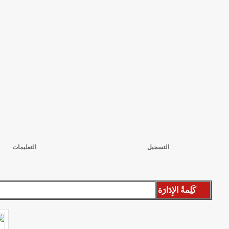
التسجيل
التعليمات
كَلِمةُ الإِدَارَة