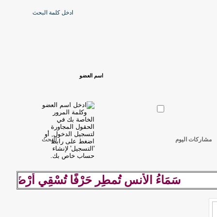
مشاركات اليوم
البحث
سَمَاءُ الأُنسِ تُمطِر حَرْفًا تُسْقِي أرْضَهَا كلِمة ر