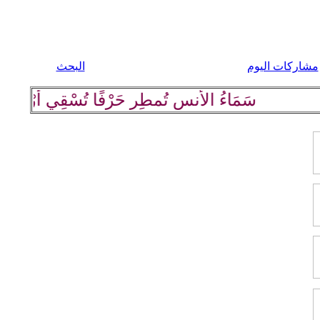
مشاركات اليوم
البحث
سَمَاءُ الأُنسِ تُمطِر حَرْفًا تُسْقِي أرْضَهَا كلِ