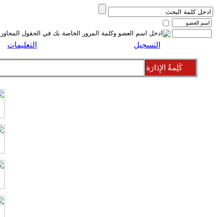
التسجيل
التعليمات
كَلِمةُ الإِدَارَة