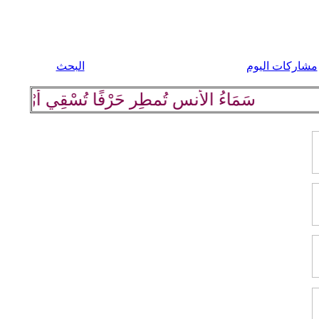
مشاركات اليوم
البحث
سَمَاءُ الأُنسِ تُمطِر حَرْفًا تُسْقِي أرْضَهَا كلِم