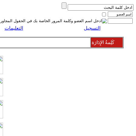
التسجيل
التعليمات
كَلِمةُ الإِدَارَة