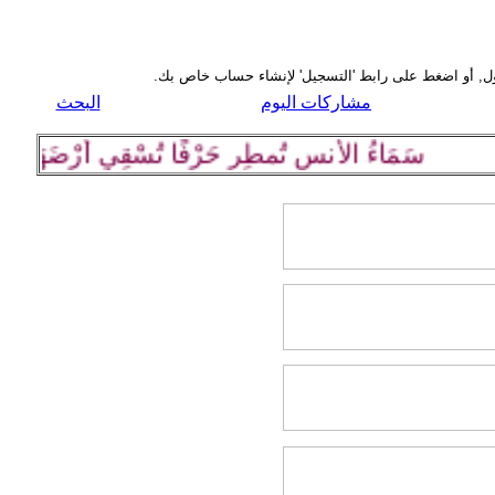
مشاركات اليوم
البحث
سَمَاءُ الأُنسِ تُمطِر حَرْفًا تُسْقِي أرْضَهَا كلِمة رَا