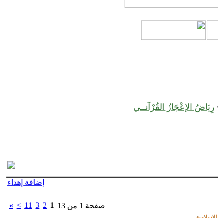
رِيَاضُ الإعْجَازُ القُرْآنــي
إضافة إهداء
»
>
11
3
2
1
صفحة 1 من 13
لإسلامية