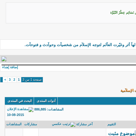
نَسَائِم عِطْرُ النُبُوَّة
لهآ أثر وغيّرت العآلم لتوجه الإسلآم من شخصيآت وحوآدث و فتوحآت.
إضافة إهداء
صفحة 1 من 3
1
2
3
>
الإسلآمية
أدوات المنتدى
البحث في المنتدى
المشاهدات:
886,885
10-08-2015
آخر مشاركة
التقييم
مشاركات
المشاهدات