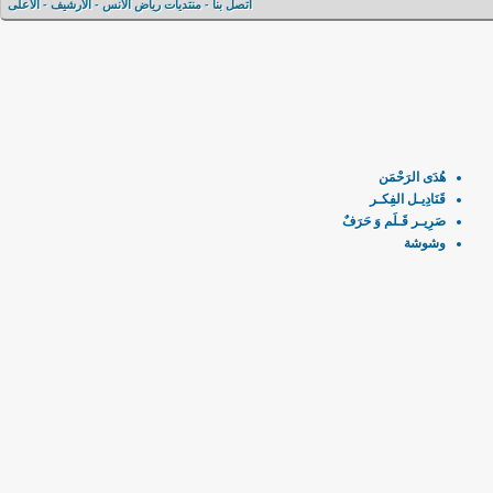
اتصل بنا
-
منتديات رياض الأنس
-
الأرشيف
-
الأعلى
هُدَى الرَحْمَن
قَنَادِيـل الفِكـر
صَرِيـر قَـلَم وَ حَرَفٌ
وشوشة