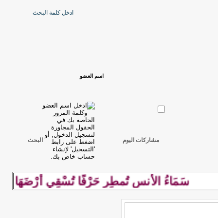
مشاركات اليوم
البحث
سَمَاءُ الأُنسِ تُمطِر حَرْفًا تُسْقِي أرْضَهَا كلِمة رَاق