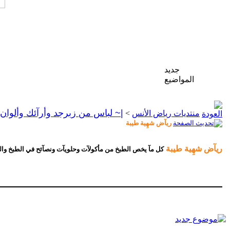
جديد
المواضيع
|~ لباس من زبرجد وأرآئك وألوان 
منتديات رياض الأنس
>
ريآض شهِية طيبة
ريآض شهِية طيبة
كل مآ يخص الطبخ من مأكولآت وحلويآت ونصآئح في الطبخ وا