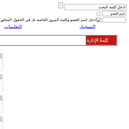
التسجيل
التعليمات
كَلِمةُ الإِدَارَة