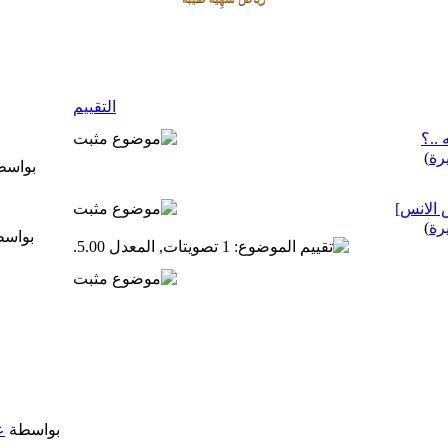
التقييم
..؟
رة
)
بواس
 الانس]
رة
)
بواس
بواسطة
ع