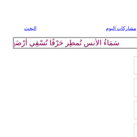
مشاركات اليوم
البحث
سَمَاءُ الأُنسِ تُمطِر حَرْفًا تُسْقِي أرْضَهَا كلِمة رَاقِ