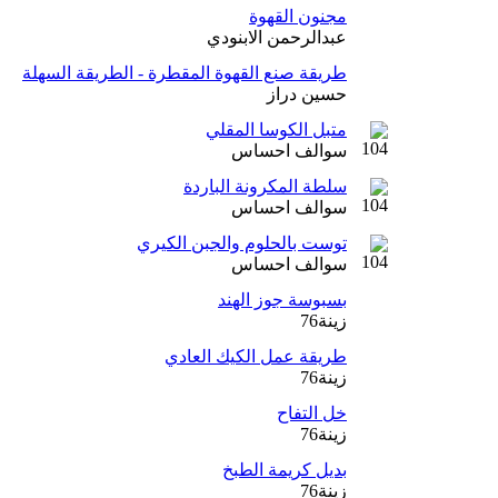
مجنون القهوة
عبدالرحمن الابنودي
طريقة صنع القهوة المقطرة - الطريقة السهلة
حسين دراز
متبل الكوسا المقلي
سوالف احساس
سلطة المكرونة الباردة
سوالف احساس
توست بالحلوم والجبن الكيري
سوالف احساس
بسبوسة جوز الهند
زينة76
طريقة عمل الكيك العادي
زينة76
خل التفاح
زينة76
بديل كريمة الطبخ
زينة76