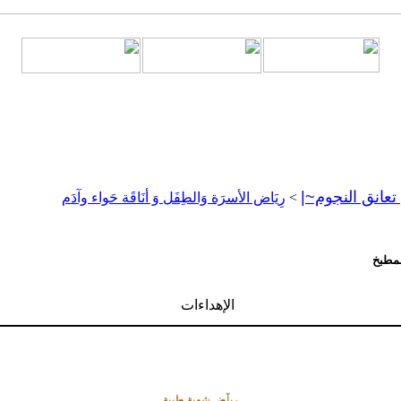
تعانق النجوم~|
>
رِيَاض الأسرَة وَالطِفَل وَ أنَاقَة حَواء وآدَم
لمطبخ
الإهداءات
ريآض شهِية طيبة