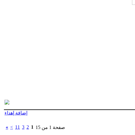
إضافة إهداء
»
>
11
3
2
1
صفحة 1 من 15