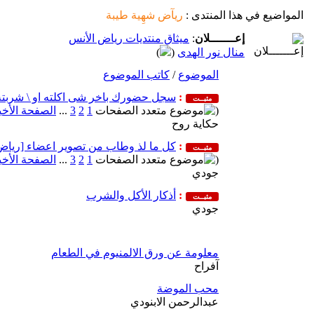
المواضيع في هذا المنتدى
:
ريآض شهِية طيبة
إعـــــــلان
:
ميثاق منتديات رياض الأنس
منال نور الهدى
(
)
الموضوع
/
كاتب الموضوع
:
سجل حضورك باخر شى اكلته او \ شربته 
مثبــت
(
1
2
3
...
الصفحة الأخي
حكاية روح
:
كل ما لذ وطاب من تصوير اعضاء [رياض
مثبــت
(
1
2
3
...
الصفحة الأخي
جودي
:
أذكار الأكل والشرب
مثبــت
جودي
معلومة عن ورق الالمنيوم في الطعام
آفراح
محب الموضة
عبدالرحمن الابنودي