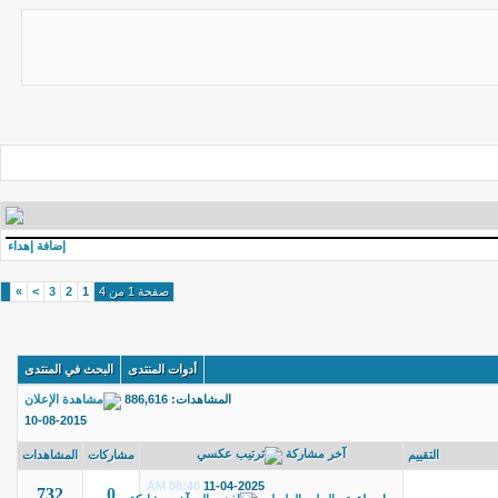
إضافة إهداء
صفحة 1 من 4
1
2
3
>
»
أدوات المنتدى
البحث في المنتدى
المشاهدات:
886,616
10-08-2015
آخر مشاركة
التقييم
مشاركات
المشاهدات
08:40 AM
11-04-2025
732
0