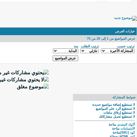
خيارات العرض
عرض المواضيع من 1 إلى 20 من 70
ترتيب حسب
ترتيب الطلب
منذ
ضوابط المشاركة
لا تستطيع
إضافة مواضيع جديدة
لا تستطيع
الرد على المواضيع
لا تستطيع
إرفاق ملفات
لا تستطيع
تعديل مشاركاتك
أكواد المنتدى
متاحة
الابتسامات
متاحة
كود [IMG]
متاحة
كود HTML
معطلة