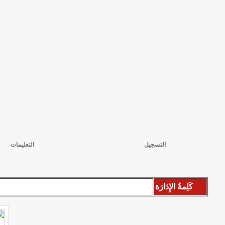
التسجيل
التعليمات
كَلِمةُ الإِدَارَة