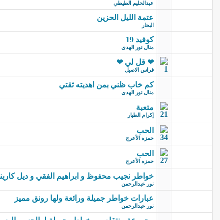
عبدالحليم الطيطي
عتمة الليل الحزين
البحار
كوفيد 19
منال نور الهدى
❤ قل لي ❤
فراس الاصيل
كم خاب ظني بمن اهديته ثقتي
منال نور الهدى
متعبة
إكرام الطيار
الحب
حمزه الأعرج
الحب
حمزه الأعرج
خواطر نجيب محفوظ و ابراهيم الفقي و ديل كاري
نور عبدالرحمن
عبارات خواطر جميلة ورائعة ولها رونق مميز
نور عبدالرحمن