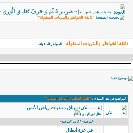
|~ صَرِيـر قَـلَم وَ حَرَفٌ يُعَانِـق الْوَرَق 
منتديات رياض الأنس
>
"ذائقة الخواطر والنثريات المنقولة"
"ذائقة الخواطر والنثريات المنقولة"
للخواطر المنقولة
المواضيع في هذا المنتدى
:
"ذائقة الخواطر والنثريات المنقولة"
إعـــــــلان
:
ميثاق منتديات رياض الأنس
منال نور الهدى
(
)
الموضوع
/
كاتب الموضوع
في غزة أبطال