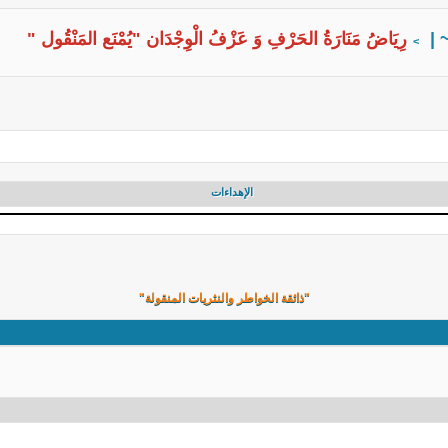
~ |
رِيَاضُ مَنَارَةُ الحَرْفِ وَ عَزْفُ الْوِجْدَان "يُمْنَع المَنْقُول "
>
الإهداءات
"ذائقة الخواطر والنثريات المنقولة"