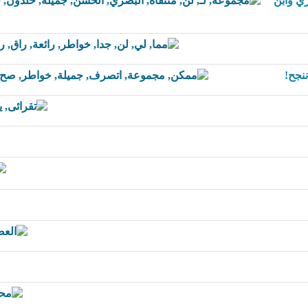
ي وابن
نجح!