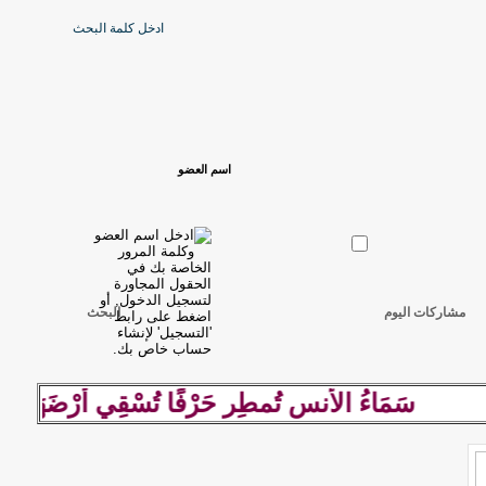
مشاركات اليوم
البحث
سَمَاءُ الأُنسِ تُمطِر حَرْفًا تُسْقِي أرْضَهَا كلِمة رَاق