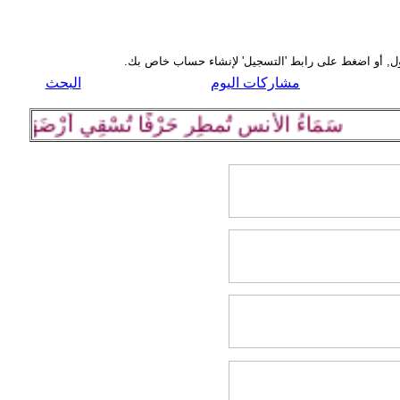
مشاركات اليوم
البحث
سَمَاءُ الأُنسِ تُمطِر حَرْفًا تُسْقِي أرْضَهَا كلِمة رَا