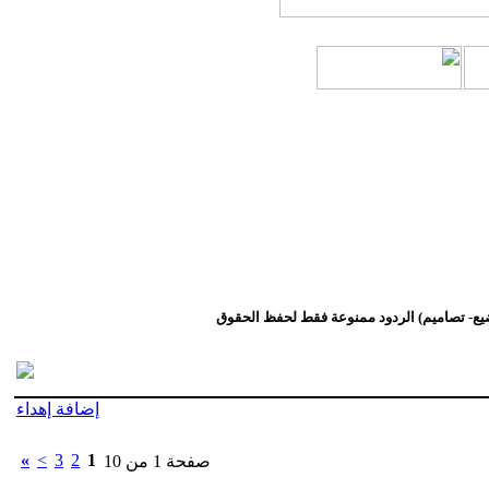
ع- تصاميم) الردود ممنوعة فقط لحفظ الحقوق
إضافة إهداء
»
>
3
2
1
صفحة 1 من 10