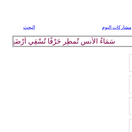
مشاركات اليوم
البحث
سَمَاءُ الأُنسِ تُمطِر حَرْفًا تُسْقِي أرْضَهَا كلِمة رَاقِي