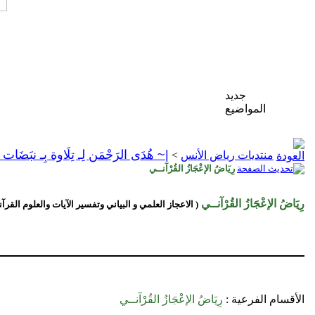
جديد
المواضيع
|~ هُدَى الرَحْمَن لِـ تِلَاوة بِـ نبَضَات
منتديات رياض الأنس
>
رِيَاضُ الإعْجَازُ القُرْآنــي
رِيَاضُ الإعْجَازُ القُرْآنــي
( الاعجاز العلمي و البياني وتفسير الآيات والعلوم القرآن
الأقسام الفرعية
:
رِيَاضُ الإعْجَازُ القُرْآنــي