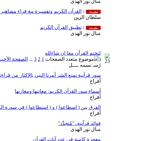
منال نور الهدى
:
القرآن الكريم وتفسيرة مع قراء مشاهير 
مثبــت
سلطان الزين
:
تطبيق القرآن الكريم
مثبــت
منال نور الهدى
لنختم القرآن معا ان شاءلله
(
1
2
3
...
الصفحة الأخير
رُسـ نسمه ــــل
سور قرآنية تمنع الشر أمرنا النبي بالإكثار من قراءته
آفراح
أسماء سور القرآن الكريم: معانيها ومغازيها
آفراح
الفرق بين ( اسطاعوا ) و ( استطاعوا ) في سورة ا
آفراح
فوائد قرآنية.."مُتجدِّد"
منال نور الهدى
معجزة كامنة في عدد آيات القرآن