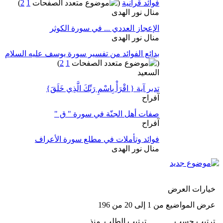
فوائد قرآنية
(
1
2
)
منال نور الهدى
الإعجاز العددي ... في سورة الكوثر
منال نور الهدى
بدائع الفوائد من تفسير سورة يوسف عليه السلام
)
2
1
(
السعيد
تدبر آية { اقْرَأْ بِاسْمِ رَبِّكَ الَّذِي خَلَقَ}
آفراح
صفات أهل الجنّة في سورة " ق "
آفراح
فوائد وتأملات في مطلع سورة الأعراف
منال نور الهدى
خيارات العرض
عرض المواضيع من 1 إلى 20 من 196
ترتيب حسب
ترتيب الطلب
منذ