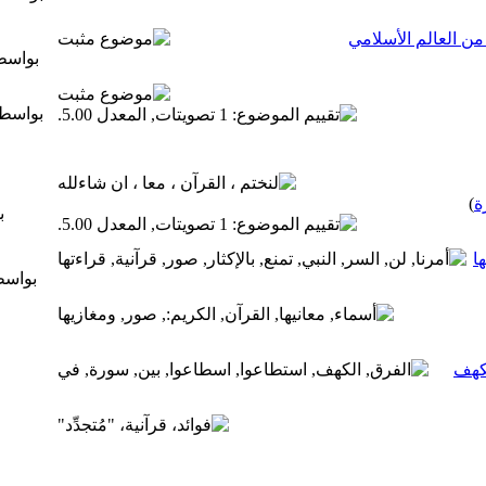
من العالم الأسلامي
بواس
بواسط
ة
)
ب
ا
بواس
لكهف