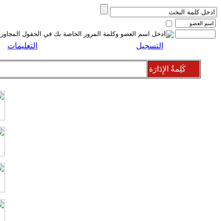
التسجيل
التعليمات
كَلِمةُ الإِدَارَة