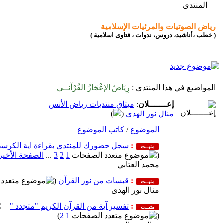
المنتدى
رياض الصوتيات والمرئيات الإسلامية
( خطب ،أناشيد، دروس، ندوات ، فتاوى اسلامية )
المواضيع في هذا المنتدى
:
رِيَاضُ الإعْجَازُ القُرْآنــي
إعـــــــلان
:
ميثاق منتديات رياض الأنس
منال نور الهدى
(
)
الموضوع
/
كاتب الموضوع
:
سجل حضورك للمنتدى بقراءة اية الكرس
مثبــت
(
1
2
3
...
الصفحة الأخير
محمد العتابي
:
قبسات من نور القرآن
(
مثبــت
منال نور الهدى
:
تفسير آية من القرآن الكريم "متجدد "
مثبــت
)
2
1
(