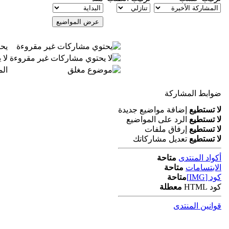
يح
لا
ال
ضوابط المشاركة
لا تستطيع
إضافة مواضيع جديدة
لا تستطيع
الرد على المواضيع
لا تستطيع
إرفاق ملفات
لا تستطيع
تعديل مشاركاتك
أكواد المنتدى
متاحة
الابتسامات
متاحة
كود [IMG]
متاحة
كود HTML
معطلة
قوانين المنتدى