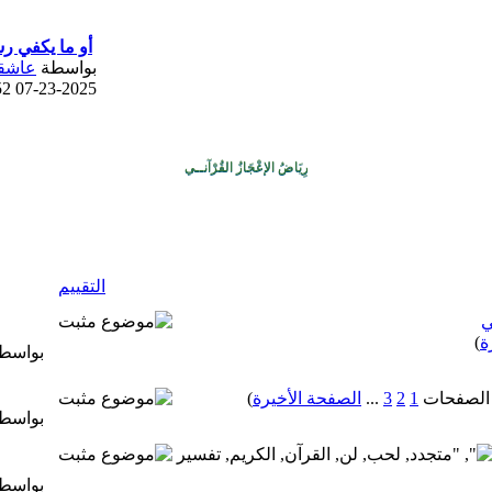
أو ما يكفي رس
بواسطة
عاشقة
 PM
07-23-2025
رِيَاضُ الإعْجَازُ القُرْآنــي
التقييم
ي
ة
)
بواسط
1
2
3
...
الصفحة الأخيرة
)
بواسط
بواسط