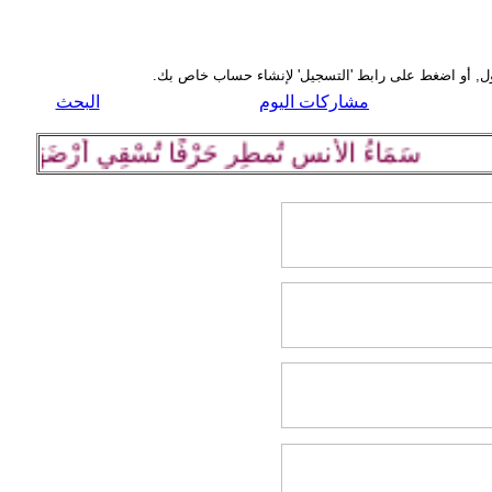
مشاركات اليوم
البحث
سَمَاءُ الأُنسِ تُمطِر حَرْفًا تُسْقِي أرْضَهَا كلِمة رَا