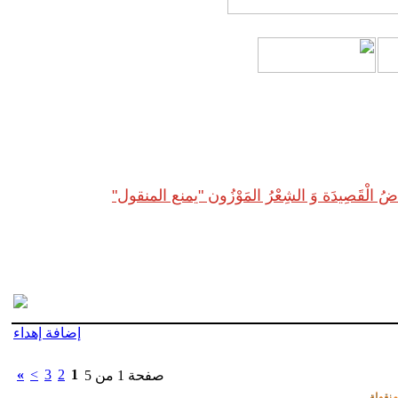
اضُ الْقَصِيدَة وَ الشِعْرُ المَوْزُون "يمنع المنقول"
إضافة إهداء
»
>
3
2
1
صفحة 1 من 5
منقولة