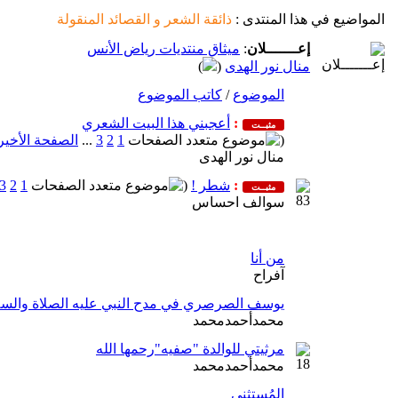
المواضيع في هذا المنتدى
:
ذائقة الشعر و القصائد المنقولة
إعـــــــلان
:
ميثاق منتديات رياض الأنس
منال نور الهدى
(
)
الموضوع
/
كاتب الموضوع
:
أعجبني هذا البيت الشعري
مثبــت
(
1
2
3
...
الصفحة الأخير
منال نور الهدى
:
شطر !
(
1
2
3
مثبــت
سوالف احساس
من أنا
آفراح
يوسف الصرصري في مدح النبي عليه الصلاة والسل
محمدأحمدمحمد
مرثيتي للوالدة "صفيه"رحمها الله
محمدأحمدمحمد
المُستثنى