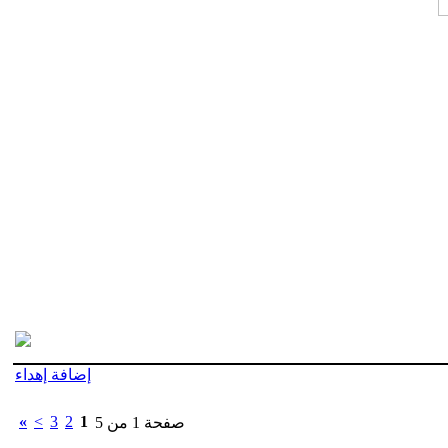
إضافة إهداء
»
>
3
2
1
صفحة 1 من 5