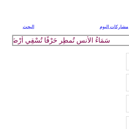
مشاركات اليوم
البحث
سَمَاءُ الأُنسِ تُمطِر حَرْفًا تُسْقِي أرْضَهَا كلِمة رَاق