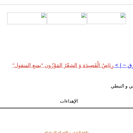
رَق ~ |
>
رِيَاضُ الْقَصِيدَة وَ الشِعْرُ المَوْزُون "يمنع المنقول"
ي و النبطي
الإهداءات
ذائقة الشعر و القصائد المنقولة