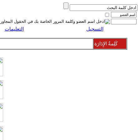
التسجيل
التعليمات
كَلِمةُ الإِدَارَة