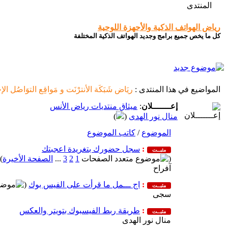
المنتدى
رياض الهواتف الذكية والأجهزة اللوحية
كل ما يخص جميع برامج وجديد الهواتف الذكية المختلفة
المواضيع في هذا المنتدى
:
ريَاض شَبَكَة الأنترْنَت و مَواقِع التوَاصُل الإ
إعـــــــلان
:
ميثاق منتديات رياض الأنس
منال نور الهدى
(
)
الموضوع
/
كاتب الموضوع
:
سجل حضورك بتغريدة اعجبتك
مثبــت
(
1
2
3
...
الصفحة الأخيرة
)
آفراح
:
اج ـــمل ما قرأت على الفيس بوك
(
مثبــت
سجى
:
طريقة ربط الفيسبوك بتويتر والعكس
مثبــت
منال نور الهدى