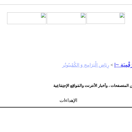
َقْمِيَة ~|
>
رِيَاض الْبَرَامِج وَ الكُمْبيُوتُر
لمتصفحات ، وأخبار الأنترنت والمَواقِع الإجتِمَاعِية
الإهداءات