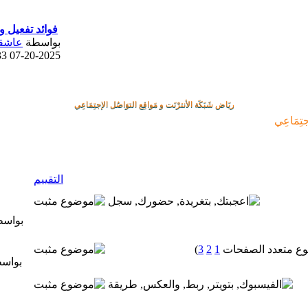
فوائد تفعيل و
بواسطة
عاشقة
 PM
07-20-2025
ريَاض شَبَكَة الأنترْنَت و مَواقِع التوَاصُل الإجتِمَاعِي
جتِمَاعِي
التقييم
بواس
)
3
2
1
بواس