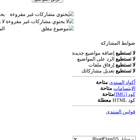
يح
لا
ال
ضوابط المشاركة
لا تستطيع
إضافة مواضيع جديدة
لا تستطيع
الرد على المواضيع
لا تستطيع
إرفاق ملفات
لا تستطيع
تعديل مشاركاتك
أكواد المنتدى
متاحة
الابتسامات
متاحة
كود [IMG]
متاحة
كود HTML
معطلة
قوانين المنتدى