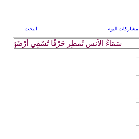
مشاركات اليوم
البحث
سَمَاءُ الأُنسِ تُمطِر حَرْفًا تُسْقِي أرْضَهَا كلِمة رَاقِيَ