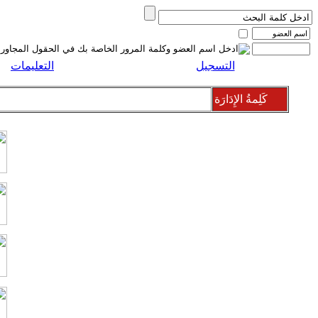
التسجيل
التعليمات
كَلِمةُ الإِدَارَة