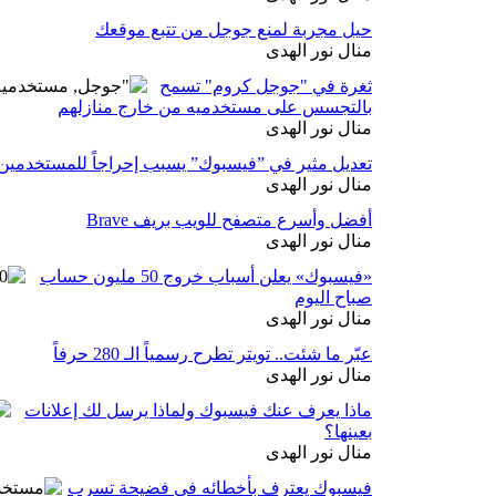
حيل مجربة لمنع جوجل من تتبع موقعك
منال نور الهدى
ثغرة في "جوجل كروم" تسمح
بالتجسس على مستخدميه من خارج منازلهم
منال نور الهدى
تعديل مثير في ”فيسبوك” يسبب إحراجاً للمستخدمين
منال نور الهدى
أفضل وأسرع متصفح للويب بريف Brave
منال نور الهدى
«فيسبوك» يعلن أسباب خروج 50 مليون حساب
صباح اليوم
منال نور الهدى
عبّر ما شئت.. تويتر تطرح رسمياً الـ 280 حرفاً
منال نور الهدى
ماذا يعرف عنك فيسبوك ولماذا يرسل لك إعلانات
بعينها؟
منال نور الهدى
فيسبوك يعترف بأخطائه في فضيحة تسرب