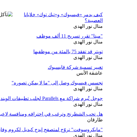
كيف يدمر «فيسبوك» و«تيك توك» خلايانا
العصبية؟
منال نور الهدى
"ميتا" تقرر تسريح 11 ألف موظف
منال نور الهدى
تويتر قد تفقد 75 بالمئة من موظفيها
منال نور الهدى
تغيير تسمية شركة فايسيوك
عاشقة الأنس
تجسس فيسبوك وصل إلى "ما لا يمكن تصوره"
منال نور الهدى
جوجل تُبرم شراكة مع Parallels لجلب تطبيقات الويندوز لنظام كروم
منال نور الهدى
هل تحب الشطرنج وترغب في احترافه ومنافسة لاعب
طارقان
"مايكروسوفت" تروّج لمتصفح إيدج كبديل لكروم وف
منال نور الهدى