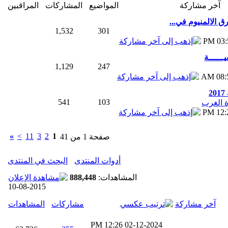
آخر مشاركة
المواضيع
المشاركات
المراقبين
 الالمنيوم في...
1,532
301
03:5
ــــــة
1,129
247
08:50
2
541
103
 الغرب
12:23
»
>
11
3
2
1
صفحة 1 من 41
أدوات المنتدى
البحث في المنتدى
المشاهدات:
888,448
10-08-2015
آخر مشاركة
مشاركات
المشاهدات
12:26 PM
02-12-2024