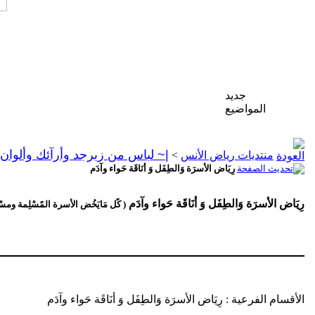
جديد
المواضيع
|~ لباس من زبرجد وأرآئك وألوان 
منتديات رياض الأنس
>
رِيَاض الأسرَة وَالطِفَل وَ أنَاقَة حَواء وآدَم
رِيَاض الأسرَة وَالطِفَل وَ أنَاقَة حَواء وآدَم
( كًل مَايَخُض الأسرة المًسْلِمة ومسْتَ
الأقسام الفرعية
: رِيَاض الأسرَة وَالطِفَل وَ أنَاقَة حَواء وآدَم