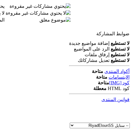
يح
لا
ال
ضوابط المشاركة
لا تستطيع
إضافة مواضيع جديدة
لا تستطيع
الرد على المواضيع
لا تستطيع
إرفاق ملفات
لا تستطيع
تعديل مشاركاتك
أكواد المنتدى
متاحة
الابتسامات
متاحة
كود [IMG]
متاحة
كود HTML
معطلة
قوانين المنتدى