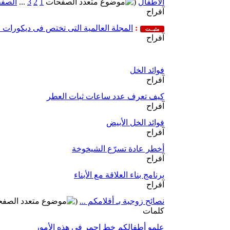
الأطفال
(
1
2
3
...
الصفح
آفراح
:
المجلة العالمية التى تختص فى ديكورات المن
مثبــت
آفراح
فوائد الخل
آفراح
كيف تعرف عدد ساعات ثبات العطر
آفراح
فوائد الخل الأبيض
آفراح
أخطر عادة تسرّع الشيخوخة
آفراح
برنامج بناء العلاقة مع الأبناء
آفراح
نصائح زوجية بـ أقلامكم ...
(
كلمات
علمو أطفالكم خط احمر في هذه الأمور