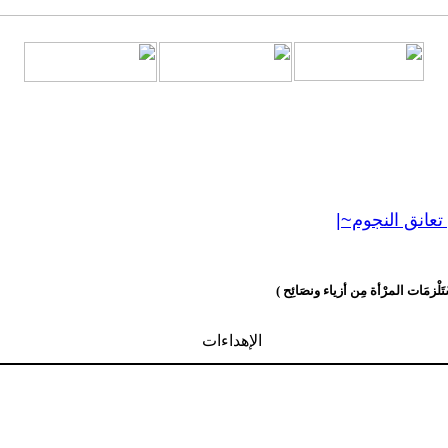
تعانق النجوم~|
لْزمَات المرْأة مِن أزياء ونصَائِح )
الإهداءات