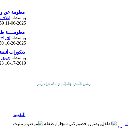
معلومة عن ورق
بواسطة
ايلاف
9 PM
11-06-2025
معلومــــة طبي
بواسطة
آفراح
 AM
10-26-2025
ديكورات أنيقة 017
بواسطة
جوهرة
 PM
10-17-2019
رِيَاض الأسرَة وَالطِفَل وَ أنَاقَة حَواء وآدَم
التقييم
ـ