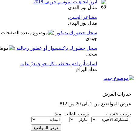
أبرز اتجاهات لموسم خريف 2018
منال نور الهدى
مشاعر الجنين.
منال نور الهدى
سجل حضورك بديكور
(
جودي
سجل حضورك بإكسسوار أو عطور رجاليه
(
سجى
لسان أبن ادم يخاطب كل حواءٍ تعزُ عليه
مداد اليراع
خيارات العرض
عرض المواضيع من 1 إلى 20 من 812
ترتيب حسب
ترتيب الطلب
منذ