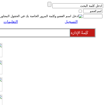
التسجيل
التعليمات
كَلِمةُ الإِدَارَة