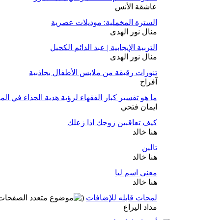
عاشقة الأنس
السترة المخملية: موديلات عصرية
منال نور الهدى
التربية الإيجابية | عبد الدائم الكحيل
منال نور الهدى
تنورات رقيقة من ملابس الأطفال بجاذبية
آفراح
ما هو تفسير كبار الفقهاء لرؤية هدية الحذاء في الم
ايمان فتحي
كيف تعاقبين زوجك اذا زعلك
هنا خالد
تالين
هنا خالد
معنى اسم ليا
هنا خالد
لمحات قابله للإضافات
(
مداد اليراع