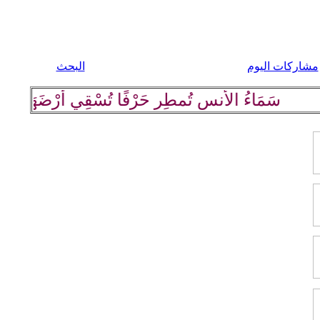
مشاركات اليوم
البحث
سَمَاءُ الأُنسِ تُمطِر حَرْفًا تُسْقِي أرْضَهَا كلِمة رَاقِي