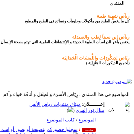
المنتدى
ريآض شهِية طيبة
كل مآ يخص الطبخ من مأكولآت وحلويآت ونصآئح في الطبخ والمطبخ
ريآض إبن سينآ لطب والصيدلة
يختص بآخر الدرآسآت الطبية الحديثة و الإكتشآفآت العلمية التي تهتم بصحة الإنسآن.
رِيَاض لِدِيكُورَات واللَّمسَات الْجَمَالِيَة
(لِجمِيع الديكورات المَنْزِلِيَة )
المواضيع في هذا المنتدى
: رِيَاض الأسرَة وَالطِفَل وَ أنَاقَة حَواء وآدَم
إعـــــــلان
:
ميثاق منتديات رياض الأنس
منال نور الهدى
(
)
الموضوع
/
كاتب الموضوع
:
سجلوا حضوركم بنصيحة أو بصور أو إسم ل
مثبــت