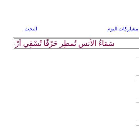
مشاركات اليوم
البحث
سَمَاءُ الأُنسِ تُمطِر حَرْفًا تُسْقِي أرْضَهَا كلِمة 