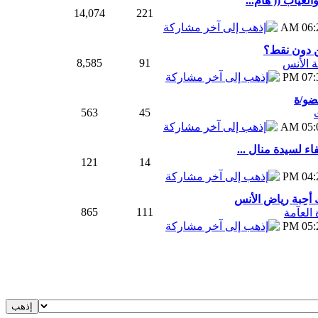
لغياب (( هام...
14,074
221
06:25
 دون نقط؟
8,585
91
 الأنس
07:38
ضو/ة
563
45
05:01
اء لسيدة منال ...
121
14
04:25
 أحِبة رياض الأنس
865
111
ة العآمة
05:28