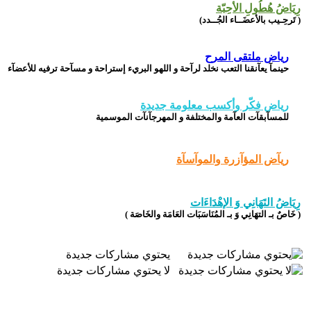
رِيَاضُ هُطُولِ الأحِبّة
( تَرحِـيب بالأعضَــاء الجُــدد)
رياض ملتقى المرح
حينمآ يعآنقنا التعب نخلد لرآحة و اللهو البريء إستراحة و مسآحة ترفيه للأعضآء
رياض فكّر وأكسب معلومة جديدة
للمسآبقآت العآمة والمختلفة و المهرجآنآت الموسمية
ريآض المؤآزرة والموآسآة
رِيَاضُ التَهَانِي وَ الإهْدَاءَات
( خَاصٌ بـ التهَانِي وَ بـ المُنَاسَبَات العَامَة والخَاصَة )
يحتوي مشاركات جديدة
لا يحتوي مشاركات جديدة