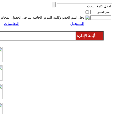
التسجيل
التعليمات
كَلِمةُ الإِدَارَة