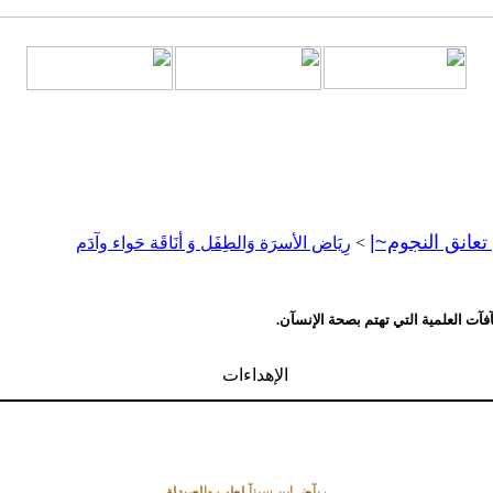
تعانق النجوم~|
>
رِيَاض الأسرَة وَالطِفَل وَ أنَاقَة حَواء وآدَم
فآت العلمية التي تهتم بصحة الإنسآن.
الإهداءات
ريآض إبن سينآ لطب والصيدلة