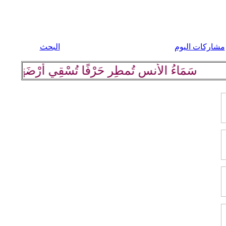
مشاركات اليوم
البحث
سَمَاءُ الأُنسِ تُمطِر حَرْفًا تُسْقِي أرْضَهَا كلِمة رَاقِي