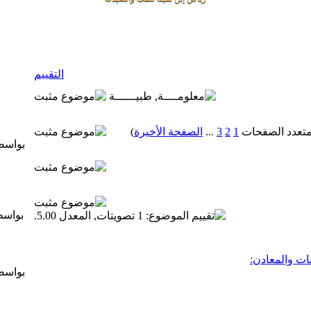
التقييم
1
2
3
...
الصفحة الأخيرة
)
بواس
بواس
ات والمعادن:
بواس