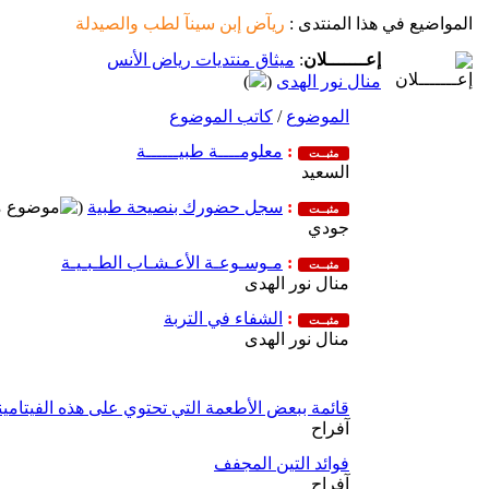
المواضيع في هذا المنتدى
:
ريآض إبن سينآ لطب والصيدلة
إعـــــــلان
:
ميثاق منتديات رياض الأنس
منال نور الهدى
(
)
الموضوع
/
كاتب الموضوع
:
معلومــــة طبيــــــة
مثبــت
السعيد
:
سجل حضورك بنصيحة طبية
(
مثبــت
جودي
:
مـوسـوعـة الأعـشـاب الطـبـيـة
مثبــت
منال نور الهدى
:
الشفاء في التربة
مثبــت
منال نور الهدى
قائمة ببعض الأطعمة التي تحتوي على هذه الفيتامين
آفراح
فوائد التين المجفف
آفراح