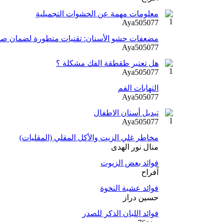
معلومات مهمة عن الحشوات التجميلية
Aya505077
مضعفات حشو الأسنان: تقنيات متطورة لضمان صحة
Aya505077
هل تعتبر طقطقة الفك مشكلة ؟
Aya505077
التهابات الفم
Aya505077
تبديل أسنان الاطفال
Aya505077
مخاطر غلي الزيت والأكل المقلي (المقليات)
منال نور الهدى
فوائد بعض الزيوت
آفراح
فوائد عشبة النخوة
حسين دراز
فوائد اللبان الذكر للصدر