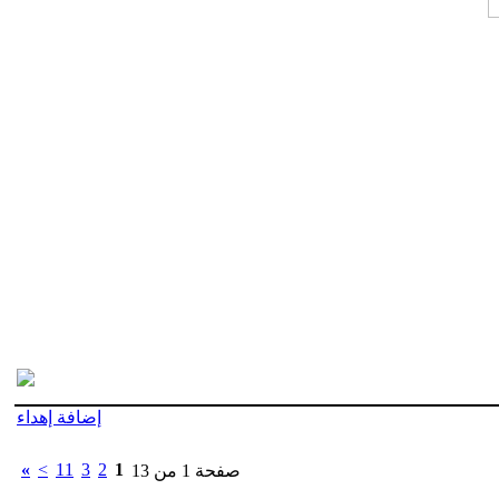
إضافة إهداء
»
>
11
3
2
1
صفحة 1 من 13