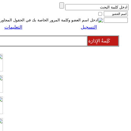
التسجيل
التعليمات
كَلِمةُ الإِدَارَة