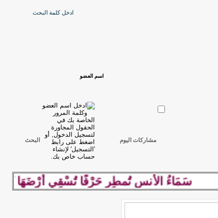
مشاركات اليوم
البحث
سَمَاءُ الأُنسِ تُمطِر حَرْفًا تُسْقِي أرْضَهَا كلِمة رَاقِ