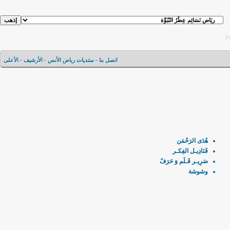
اتصل بنا
-
منتديات رياض الأنس
-
الأرشيف
-
الأعلى
هُدَى الرَحْمَن
قَنَادِيـل الفِكـر
صَرِيـر قَـلَم وَ حَرَفٌ
وشوشة