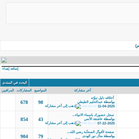
م)
إضافة إهداء
البحث في المنتدى
آخر مشاركة
المواضيع
المشاركات
المراقبين
أخلاقه دليل نبوّته
678
98
بواسطة
عبدالحليم الطيطي
08:57 AM
11-04-2025
سجل حضورك باسماء الانبياء...
854
43
بواسطة
عاشقة الأنس
05:27 PM
07-22-2025
صفحة لأقوآل الصحآبة رضي الله...
904
79
بواسطة
منال نور الهدى