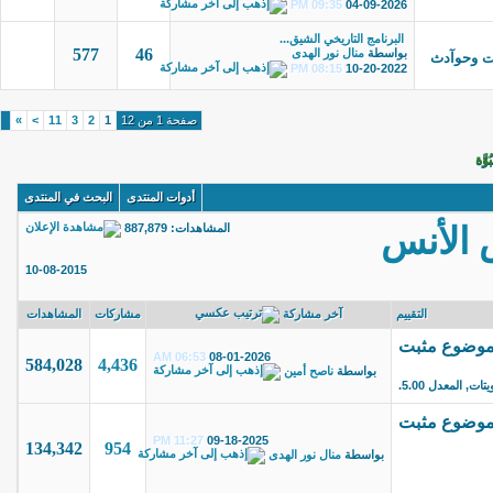
09:35 PM
04-09-2026
البرنامج التاريخي الشيق...
577
46
بواسطة
منال نور الهدى
آت وحوآدث
08:15 PM
10-20-2022
صفحة 1 من 12
1
2
3
11
>
»
وَّة
أدوات المنتدى
البحث في المنتدى
المشاهدات:
887,879
 الأنس
10-08-2015
آخر مشاركة
التقييم
مشاركات
المشاهدات
06:53 AM
08-01-2026
584,028
4,436
بواسطة
ناصح أمين
11:27 PM
09-18-2025
134,342
954
بواسطة
منال نور الهدى