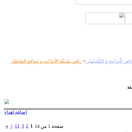
يَاض الْبَرَامِج وَ الكُمْبيُوتُر
>
ريَاض شَبَكَة الأنترْنَت و مَواقِع التوَاصُل
فة
إضافة إهداء
»
>
11
3
2
1
صفحة 1 من 14