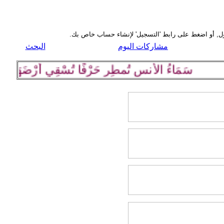
مشاركات اليوم
البحث
سَمَاءُ الأُنسِ تُمطِر حَرْفًا تُسْقِي أرْضَهَا كلِمة رَا