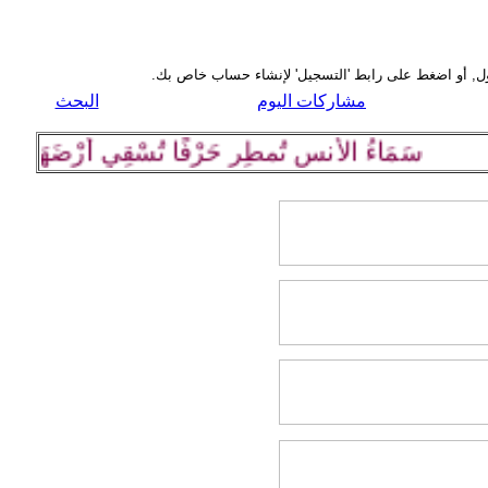
مشاركات اليوم
البحث
سَمَاءُ الأُنسِ تُمطِر حَرْفًا تُسْقِي أرْضَهَا كلِمة رَا