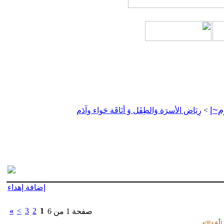
م~|
>
رِيَاض الأسرَة وَالطِفَل وَ أنَاقَة حَواء وآدَم
إضافة إهداء
»
>
3
2
1
صفحة 1 من 6
ْجَمَالِيَة